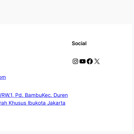
Social
Instagram
YouTube
Facebook
X
com
1/RW.1, Pd. BambuKec. Duren
erah Khusus Ibukota Jakarta