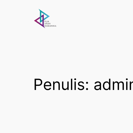
Lewati
ke
konten
Penulis:
admi