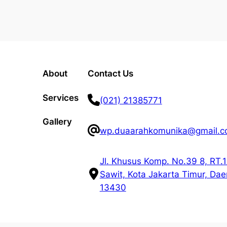
About
Contact Us
Services
(021) 21385771
Gallery
wp.duaarahkomunika@gmail.
Jl. Khusus Komp. No.39 8, RT.
Sawit, Kota Jakarta Timur, Da
13430